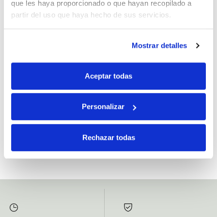
que les haya proporcionado o que hayan recopilado a
partir del uso que haya hecho de sus servicios.
Mostrar detalles
Si, he leído y acepto la política de protección de datos.
Responsable: HIJOS DE JOSÉ SERRATS S.A. Finalidad: tratamientos con
Aceptar todas
fines comerciales, legitimación: consentimiento, destinatarios: proveedor de
mensajería online, derechos: Acceder, rectificar y suprimir los datos, así como
otros derechos, como se explica en la información adicional.
Personalizar
SUBSCRIBETE AHORA
Rechazar todas