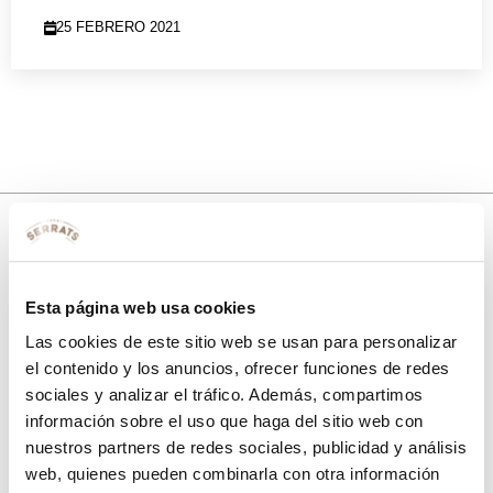
25 FEBRERO 2021
10% de descuento
Esta página web usa cookies
con tu primera compra.
Las cookies de este sitio web se usan para personalizar
el contenido y los anuncios, ofrecer funciones de redes
sociales y analizar el tráfico. Además, compartimos
Apúntate
a nuestra newsletter para recibir nuestras
ofertas
y
información sobre el uso que haga del sitio web con
disfruta de
un 10% de descuento
en tu primera compra.
nuestros partners de redes sociales, publicidad y análisis
web, quienes pueden combinarla con otra información