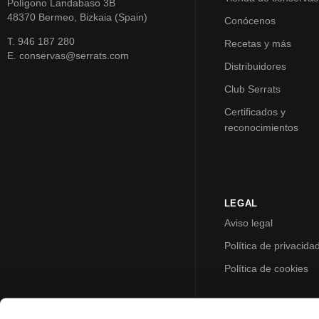
Polígono Landabaso 3B
48370 Bermeo, Bizkaia (Spain)
Conócenos
T. 946 187 280
Recetas y más
E. conservas@serrats.com
Distribuidores
Club Serrats
Certificados y
reconocimientos
LEGAL
Aviso legal
Política de privacida
Política de cookies