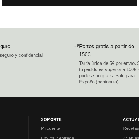
guro
Portes gratis a partir de
150€
 seguro y confidencial
.
Tarifa única de 5€ por envío. 
tu pedido es superior a 150€ 
portes son gratis. Solo para
España (península)
SOPORTE
ACTUA
Mi cuenta
Receta
Envíos y entrega
¿Sabía