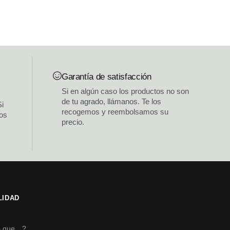
Garantía de satisfacción
Si en algún caso los productos no son
de tu agrado, llámanos. Te los
Si
recogemos y reembolsamos su
los
precio.
LIDAD
s
s que…?