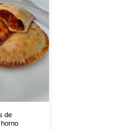
s de
l horno