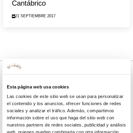
Cantábrico
21 SEPTIEMBRE 2017
10% de descuento
Esta página web usa cookies
Las cookies de este sitio web se usan para personalizar
con tu primera compra.
el contenido y los anuncios, ofrecer funciones de redes
sociales y analizar el tráfico. Además, compartimos
información sobre el uso que haga del sitio web con
Apúntate
a nuestra newsletter para recibir nuestras
ofertas
y
nuestros partners de redes sociales, publicidad y análisis
disfruta de
un 10% de descuento
en tu primera compra.
web, quienes pueden combinarla con otra información