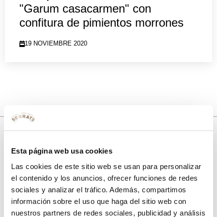
"Garum casacarmen" con
confitura de pimientos morrones
19 NOVIEMBRE 2020
Esta página web usa cookies
10% de descuento
Las cookies de este sitio web se usan para personalizar
con tu primera compra.
el contenido y los anuncios, ofrecer funciones de redes
sociales y analizar el tráfico. Además, compartimos
información sobre el uso que haga del sitio web con
nuestros partners de redes sociales, publicidad y análisis
Apúntate
a nuestra newsletter para recibir nuestras
ofertas
y