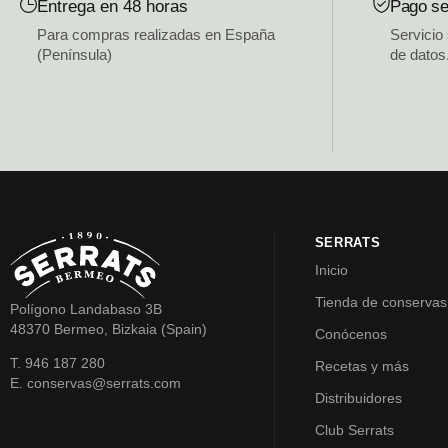
Entrega en 48 horas
Pago se
Para compras realizadas en España
Servicio
(Península)
de datos
SERRATS
Inicio
Tienda de conservas
Polígono Landabaso 3B
48370 Bermeo, Bizkaia (Spain)
Conócenos
T. 946 187 280
Recetas y más
E. conservas@serrats.com
Distribuidores
Club Serrats