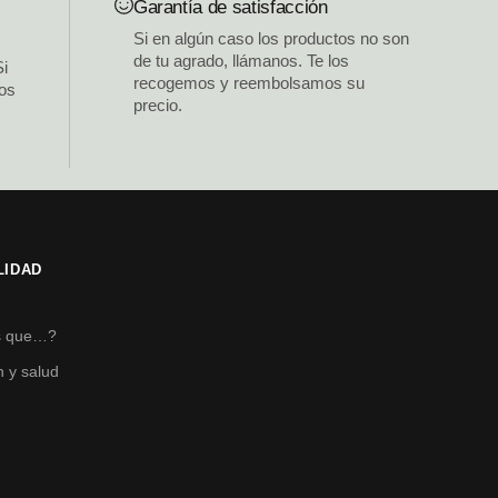
Garantía de satisfacción
Si en algún caso los productos no son
de tu agrado, llámanos. Te los
Si
recogemos y reembolsamos su
los
precio.
LIDAD
s
s que…?
n y salud