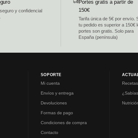
guro
Portes gratis a partir de
150€
 seguro y confidencial
.
Tarifa única de 5€ por envío. 
tu pedido es superior a 150€ 
portes son gratis. Solo para
España (península)
SOPORTE
ACTUA
Mi cuenta
Receta
Envíos y entrega
¿Sabía
Devoluciones
Nutrició
Formas de pago
Condiciones de compra
Contacto