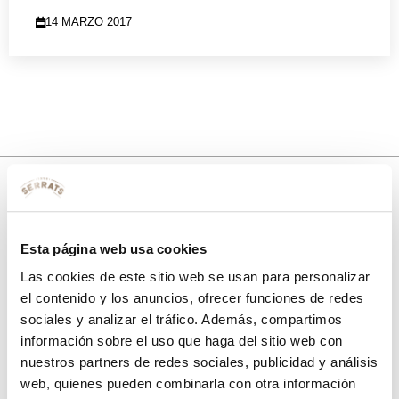
14 MARZO 2017
10% de descuento
Esta página web usa cookies
con tu primera compra.
Las cookies de este sitio web se usan para personalizar
el contenido y los anuncios, ofrecer funciones de redes
sociales y analizar el tráfico. Además, compartimos
Apúntate
a nuestra newsletter para recibir nuestras
ofertas
y
información sobre el uso que haga del sitio web con
disfruta de
un 10% de descuento
en tu primera compra.
nuestros partners de redes sociales, publicidad y análisis
web, quienes pueden combinarla con otra información