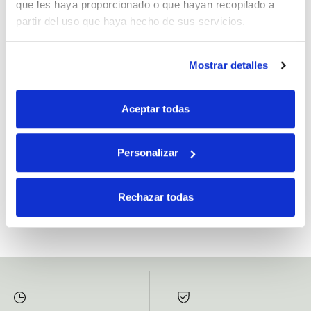
que les haya proporcionado o que hayan recopilado a
partir del uso que haya hecho de sus servicios.
Mostrar detalles
Si, he leído y acepto la política de protección de datos.
Responsable: HIJOS DE JOSÉ SERRATS S.A. Finalidad: tratamientos con
Aceptar todas
fines comerciales, legitimación: consentimiento, destinatarios: proveedor de
mensajería online, derechos: Acceder, rectificar y suprimir los datos, así como
otros derechos, como se explica en la información adicional.
Personalizar
SUBSCRIBETE AHORA
Rechazar todas