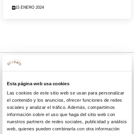
15 ENERO 2024
10% de descuento
Esta página web usa cookies
con tu primera compra.
Las cookies de este sitio web se usan para personalizar
el contenido y los anuncios, ofrecer funciones de redes
sociales y analizar el tráfico. Además, compartimos
Apúntate
a nuestra newsletter para recibir nuestras
ofertas
y
información sobre el uso que haga del sitio web con
disfruta de
un 10% de descuento
en tu primera compra.
nuestros partners de redes sociales, publicidad y análisis
web, quienes pueden combinarla con otra información