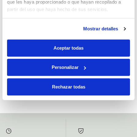
que les haya proporcionado o que hayan recopilado a
partir del uso que haya hecho de sus servicios.
Mostrar detalles
Si, he leído y acepto la política de protección de datos.
Responsable: HIJOS DE JOSÉ SERRATS S.A. Finalidad: tratamientos con
Aceptar todas
fines comerciales, legitimación: consentimiento, destinatarios: proveedor de
mensajería online, derechos: Acceder, rectificar y suprimir los datos, así como
otros derechos, como se explica en la información adicional.
Personalizar
SUBSCRIBETE AHORA
Rechazar todas