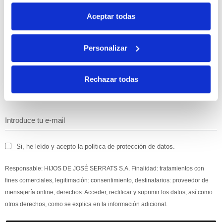
10% de descuento
Aceptar todas
con tu primera compra.
Personalizar
Apúntate
a nuestra newsletter para recibir nuestras
ofertas
y
disfruta de
un 10% de descuento
en tu primera compra.
Rechazar todas
Si, he leído y acepto la política de protección de datos.
Responsable: HIJOS DE JOSÉ SERRATS S.A. Finalidad: tratamientos con
fines comerciales, legitimación: consentimiento, destinatarios: proveedor de
mensajería online, derechos: Acceder, rectificar y suprimir los datos, así como
otros derechos, como se explica en la información adicional.