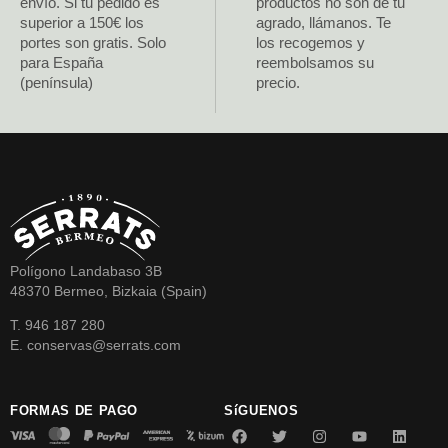
envío. Si tu pedido es
productos no son de tu
superior a 150€ los
agrado, llámanos. Te
portes son gratis. Solo
los recogemos y
para España
reembolsamos su
(península)
precio.
Polígono Landabaso 3B
48370 Bermeo, Bizkaia (Spain)
T. 946 187 280
E. conservas@serrats.com
FORMAS DE PAGO
SíGUENOS