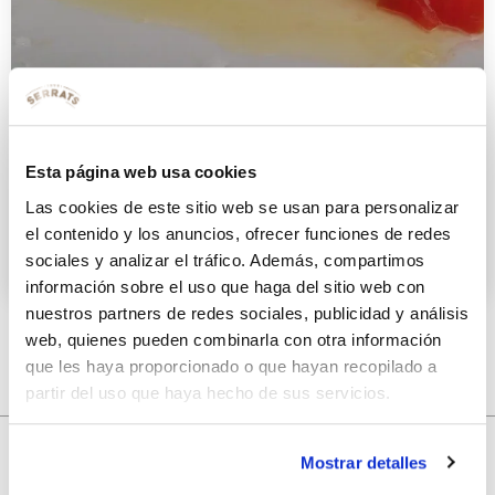
Ensalada de ventresca de Bonito
Esta página web usa cookies
del Norte
Las cookies de este sitio web se usan para personalizar
el contenido y los anuncios, ofrecer funciones de redes
14 SEPTIEMBRE 2017
sociales y analizar el tráfico. Además, compartimos
información sobre el uso que haga del sitio web con
nuestros partners de redes sociales, publicidad y análisis
web, quienes pueden combinarla con otra información
que les haya proporcionado o que hayan recopilado a
partir del uso que haya hecho de sus servicios.
Mostrar detalles