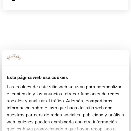
10% de descuento
Esta página web usa cookies
con tu primera compra.
Las cookies de este sitio web se usan para personalizar
el contenido y los anuncios, ofrecer funciones de redes
sociales y analizar el tráfico. Además, compartimos
Apúntate
a nuestra newsletter para recibir nuestras
ofertas
y
información sobre el uso que haga del sitio web con
disfruta de
un 10% de descuento
en tu primera compra.
nuestros partners de redes sociales, publicidad y análisis
web, quienes pueden combinarla con otra información
que les haya proporcionado o que hayan recopilado a