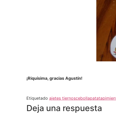
¡Riquísima, gracias Agustín!
Etiquetado
ajetes tiernos
cebolla
patata
pimien
Deja una respuesta