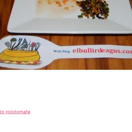
to rojo
tomate