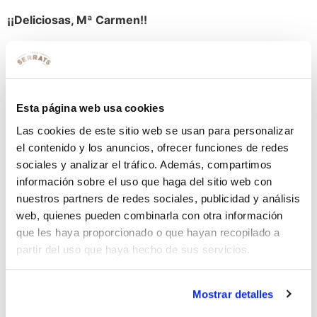
¡¡Deliciosas, Mª Carmen!!
Etiquetado
alcaparras
mantequilla
patatas
rellenas
pepinillos
queso de untar
Deja una respuesta
Esta página web usa cookies
Tu dirección de correo electrónico no será publicada.
Las cookies de este sitio web se usan para personalizar
Los campos obligatorios están marcados con
*
el contenido y los anuncios, ofrecer funciones de redes
sociales y analizar el tráfico. Además, compartimos
Comentario
*
información sobre el uso que haga del sitio web con
nuestros partners de redes sociales, publicidad y análisis
web, quienes pueden combinarla con otra información
que les haya proporcionado o que hayan recopilado a
partir del uso que haya hecho de sus servicios.
Mostrar detalles