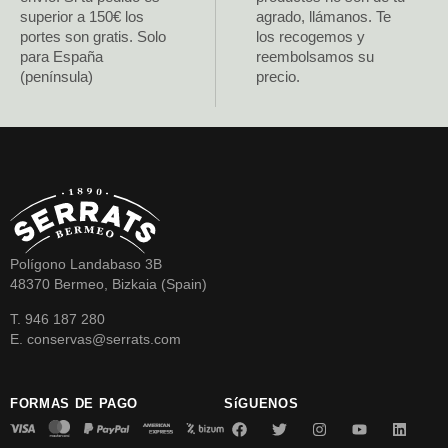
superior a 150€ los
agrado, llámanos. Te
portes son gratis. Solo
los recogemos y
para España
reembolsamos su
(península)
precio.
Polígono Landabaso 3B
48370 Bermeo, Bizkaia (Spain)
T. 946 187 280
E. conservas@serrats.com
FORMAS DE PAGO
SíGUENOS