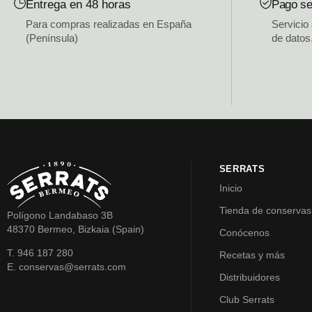
Entrega en 48 horas
Pago se
Para compras realizadas en España
Servicio
(Península)
de datos
SERRATS
Inicio
Tienda de conservas
Polígono Landabaso 3B
48370 Bermeo, Bizkaia (Spain)
Conócenos
T. 946 187 280
Recetas y más
E. conservas@serrats.com
Distribuidores
Club Serrats