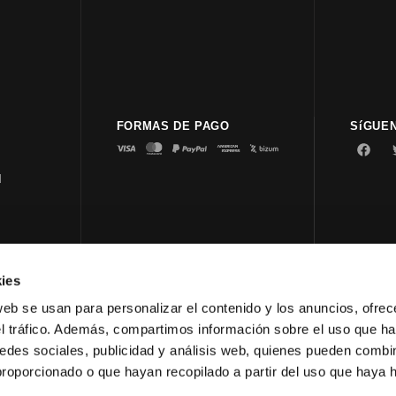
FORMAS DE PAGO
SíGUE
d
ies
© 2023 
web se usan para personalizar el contenido y los anuncios, ofrec
el tráfico. Además, compartimos información sobre el uso que ha
edes sociales, publicidad y análisis web, quienes pueden combin
proporcionado o que hayan recopilado a partir del uso que haya