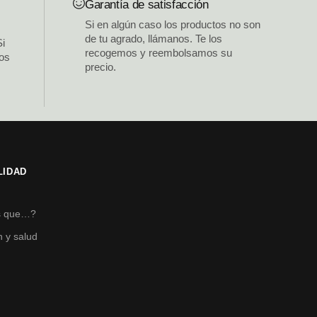
Garantía de satisfacción
Si en algún caso los productos no son
de tu agrado, llámanos. Te los
Si
recogemos y reembolsamos su
los
precio.
LIDAD
s
s que…?
n y salud