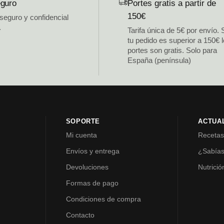
guro
Portes gratis a partir de
150€
 seguro y confidencial
.
Tarifa única de 5€ por envío. 
tu pedido es superior a 150€ 
portes son gratis. Solo para
España (península)
SOPORTE
ACTUA
Mi cuenta
Receta
Envíos y entrega
¿Sabía
Devoluciones
Nutrició
Formas de pago
Condiciones de compra
Contacto