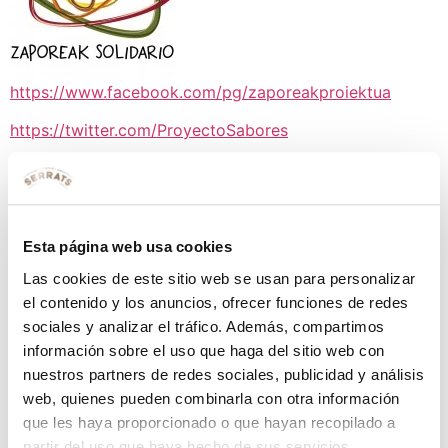
https://www.facebook.com/pg/zaporeakproiektua
https://twitter.com/ProyectoSabores
Etiquetado
solidaridad
Deja una respuesta
Esta página web usa cookies
Tu dirección de correo electrónico no será publicada.
Los campos obligatorios están marcados con
*
Las cookies de este sitio web se usan para personalizar
el contenido y los anuncios, ofrecer funciones de redes
Comentario
*
sociales y analizar el tráfico. Además, compartimos
información sobre el uso que haga del sitio web con
nuestros partners de redes sociales, publicidad y análisis
web, quienes pueden combinarla con otra información
que les haya proporcionado o que hayan recopilado a
partir del uso que haya hecho de sus servicios.