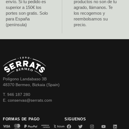
envío. Si tu pedido es
productos no son de tu
superior a 150€ los
agrado, llámanos. Te
portes son gratis. Solo
los recogemos y
para España
reembolsamos su
(península)
precio.
Polígono Landabaso 3B
48370 Bermeo, Bizkaia (Spain)
T. 946 187 280
E. conservas@serrats.com
FORMAS DE PAGO
SíGUENOS