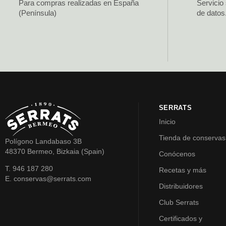
Para compras realizadas en España
Servicio
(Península)
de datos
SERRATS
Inicio
Tienda de conservas
Polígono Landabaso 3B
48370 Bermeo, Bizkaia (Spain)
Conócenos
T. 946 187 280
Recetas y más
E. conservas@serrats.com
Distribuidores
Club Serrats
Certificados y