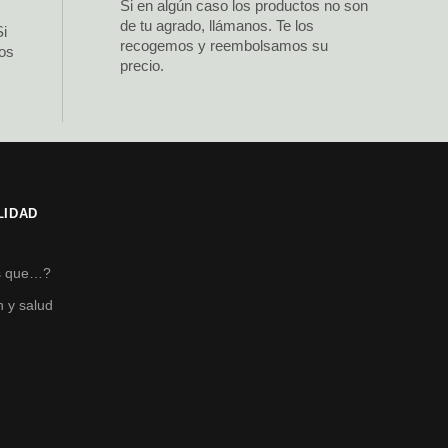
Si en algún caso los productos no son
de tu agrado, llámanos. Te los
Si
recogemos y reembolsamos su
los
precio.
LIDAD
s
s que…?
n y salud