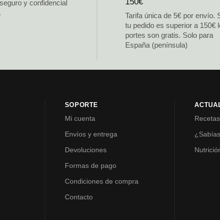
150€
 seguro y confidencial
.
Tarifa única de 5€ por envío. 
tu pedido es superior a 150€ 
portes son gratis. Solo para
España (península)
SOPORTE
ACTUA
Mi cuenta
Receta
Envíos y entrega
¿Sabía
Devoluciones
Nutrició
Formas de pago
Condiciones de compra
Contacto