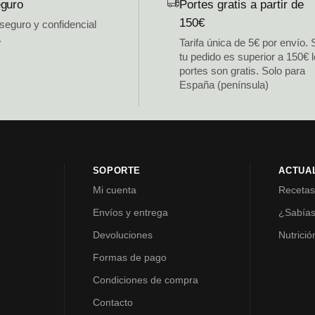
guro
Portes gratis a partir de
150€
 seguro y confidencial
.
Tarifa única de 5€ por envío. 
tu pedido es superior a 150€ 
portes son gratis. Solo para
España (península)
SOPORTE
ACTUA
Mi cuenta
Receta
Envíos y entrega
¿Sabía
Devoluciones
Nutrició
Formas de pago
Condiciones de compra
Contacto