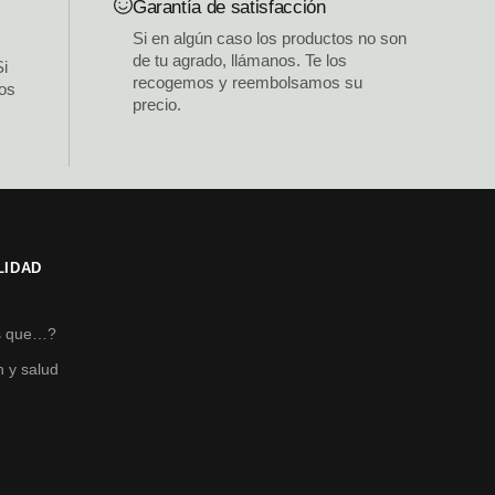
Garantía de satisfacción
Si en algún caso los productos no son
de tu agrado, llámanos. Te los
Si
recogemos y reembolsamos su
los
precio.
LIDAD
s
s que…?
n y salud