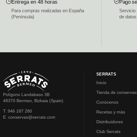
Entrega en 48 horas
Pago se
Para compras realizadas en España
Servicio
(Península)
de datos
SERRATS
Inicio
Tienda de conservas
Polígono Landabaso 3B
48370 Bermeo, Bizkaia (Spain)
Conócenos
T. 946 187 280
Recetas y más
E. conservas@serrats.com
Distribuidores
Club Serrats