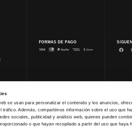
FORMAS DE PAGO
SíGUE
d
ies
© 2023 
web se usan para personalizar el contenido y los anuncios, ofrec
el tráfico. Además, compartimos información sobre el uso que ha
edes sociales, publicidad y análisis web, quienes pueden combin
proporcionado o que hayan recopilado a partir del uso que haya