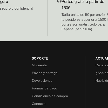
guro
Portes gratis a partir de
150€
 seguro y confidencial
.
Tarifa única de 5€ por envío. 
tu pedido es superior a 150€ 
portes son gratis. Solo para
España (península)
SOPORTE
ACTUA
Mi cuenta
Receta
Envíos y entrega
¿Sabía
Devoluciones
Nutrició
Formas de pago
Condiciones de compra
Contacto