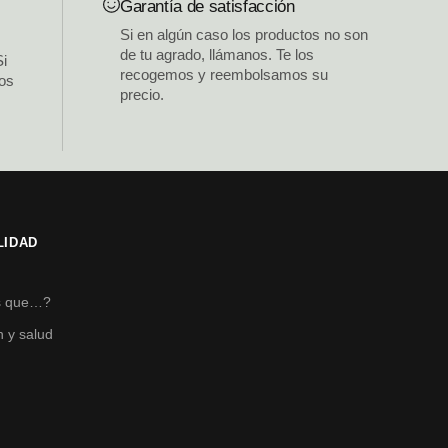
Garantía de satisfacción
Si en algún caso los productos no son
de tu agrado, llámanos. Te los
Si
recogemos y reembolsamos su
los
precio.
LIDAD
s
s que…?
n y salud