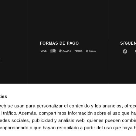
FORMAS DE PAGO
SíGUE
d
ies
© 2023 
web se usan para personalizar el contenido y los anuncios, ofrec
el tráfico. Además, compartimos información sobre el uso que ha
edes sociales, publicidad y análisis web, quienes pueden combin
proporcionado o que hayan recopilado a partir del uso que haya