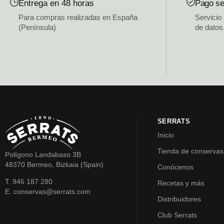
Entrega en 48 horas
Pago se
Para compras realizadas en España
Servicio
(Península)
de datos
SERRATS
Inicio
Tienda de conservas
Polígono Landabaso 3B
48370 Bermeo, Bizkaia (Spain)
Conócenos
T. 946 187 280
Recetas y más
E. conservas@serrats.com
Distribuidores
Club Serrats