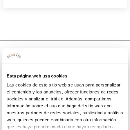
10% de descuento
con tu primera compra.
Esta página web usa cookies
Las cookies de este sitio web se usan para personalizar
el contenido y los anuncios, ofrecer funciones de redes
sociales y analizar el tráfico. Además, compartimos
Apúntate
a nuestra newsletter para recibir nuestras
ofertas
y
disfruta de
un 10% de descuento
en tu primera compra.
información sobre el uso que haga del sitio web con
nuestros partners de redes sociales, publicidad y análisis
web, quienes pueden combinarla con otra información
que les haya proporcionado o que hayan recopilado a