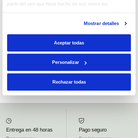
partir del uso que haya hecho de sus servicios.
Si, he leído y acepto la política de protección de datos.
Mostrar detalles
Responsable: HIJOS DE JOSÉ SERRATS S.A. Finalidad: tratamientos con
fines comerciales, legitimación: consentimiento, destinatarios: proveedor de
Aceptar todas
mensajería online, derechos: Acceder, rectificar y suprimir los datos, así como
otros derechos, como se explica en la información adicional.
Personalizar
SUBSCRIBETE AHORA
Rechazar todas
Entrega en 48 horas
Pago seguro