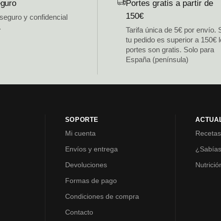
guro
Portes gratis a partir de
150€
 seguro y confidencial
.
Tarifa única de 5€ por envío. 
tu pedido es superior a 150€ 
portes son gratis. Solo para
España (península)
SOPORTE
ACTUA
Mi cuenta
Receta
Envíos y entrega
¿Sabía
Devoluciones
Nutrició
Formas de pago
Condiciones de compra
Contacto