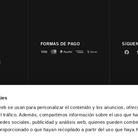
FORMAS DE PAGO
SíGUE
d
ies
© 2023 
web se usan para personalizar el contenido y los anuncios, ofrec
el tráfico. Además, compartimos información sobre el uso que ha
edes sociales, publicidad y análisis web, quienes pueden combin
proporcionado o que hayan recopilado a partir del uso que haya