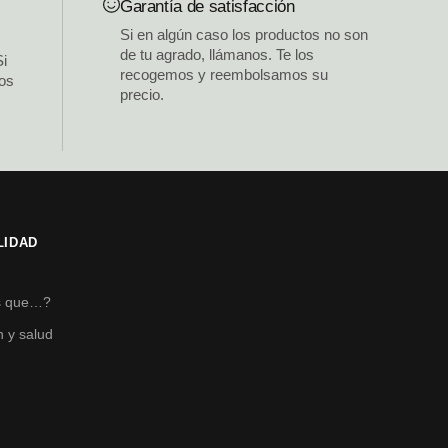
Garantía de satisfacción
Si en algún caso los productos no son
de tu agrado, llámanos. Te los
Si
recogemos y reembolsamos su
los
precio.
LIDAD
s
s que…?
n y salud