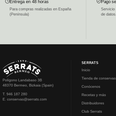
Entrega en 48 horas
Pago se
Para compras realizadas en España
Servicio
(Península)
de datos
SERRATS
Inicio
Tienda de conservas
Polígono Landabaso 3B
48370 Bermeo, Bizkaia (Spain)
Conócenos
T. 946 187 280
Recetas y más
E. conservas@serrats.com
Distribuidores
Club Serrats