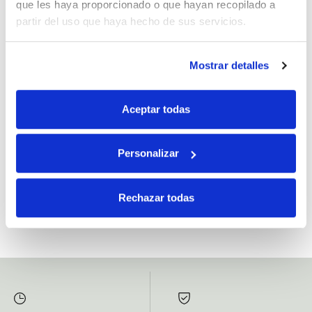
que les haya proporcionado o que hayan recopilado a
partir del uso que haya hecho de sus servicios.
Mostrar detalles
Si, he leído y acepto la política de protección de datos.
Responsable: HIJOS DE JOSÉ SERRATS S.A. Finalidad: tratamientos con
Aceptar todas
fines comerciales, legitimación: consentimiento, destinatarios: proveedor de
mensajería online, derechos: Acceder, rectificar y suprimir los datos, así como
otros derechos, como se explica en la información adicional.
Personalizar
SUBSCRIBETE AHORA
Rechazar todas