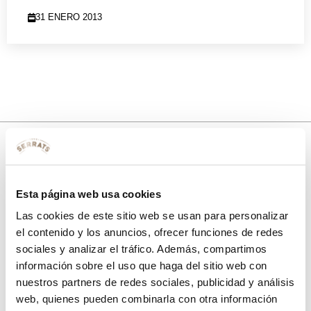
31 ENERO 2013
10% de descuento
Esta página web usa cookies
con tu primera compra.
Las cookies de este sitio web se usan para personalizar
el contenido y los anuncios, ofrecer funciones de redes
sociales y analizar el tráfico. Además, compartimos
Apúntate
a nuestra newsletter para recibir nuestras
ofertas
y
información sobre el uso que haga del sitio web con
disfruta de
un 10% de descuento
en tu primera compra.
nuestros partners de redes sociales, publicidad y análisis
web, quienes pueden combinarla con otra información