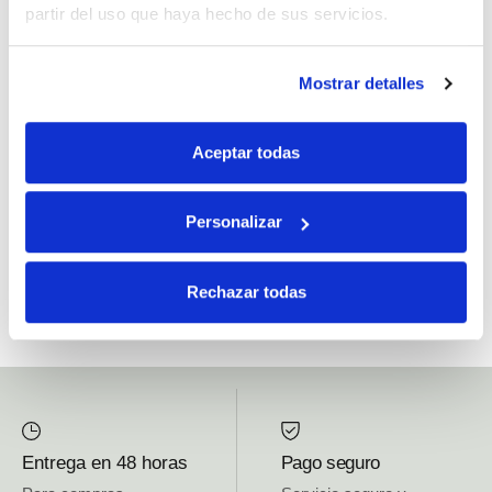
partir del uso que haya hecho de sus servicios.
Si, he leído y acepto la política de protección de datos.
Mostrar detalles
Responsable: HIJOS DE JOSÉ SERRATS S.A. Finalidad: tratamientos con
fines comerciales, legitimación: consentimiento, destinatarios: proveedor de
Aceptar todas
mensajería online, derechos: Acceder, rectificar y suprimir los datos, así como
otros derechos, como se explica en la información adicional.
Personalizar
SUBSCRIBETE AHORA
Rechazar todas
Entrega en 48 horas
Pago seguro