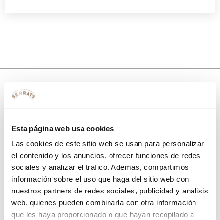
10% de descuento
con tu primera compra.
Esta página web usa cookies
Las cookies de este sitio web se usan para personalizar
el contenido y los anuncios, ofrecer funciones de redes
sociales y analizar el tráfico. Además, compartimos
Apúntate
a nuestra newsletter para recibir nuestras
ofertas
y
disfruta de
un 10% de descuento
en tu primera compra.
información sobre el uso que haga del sitio web con
nuestros partners de redes sociales, publicidad y análisis
web, quienes pueden combinarla con otra información
que les haya proporcionado o que hayan recopilado a