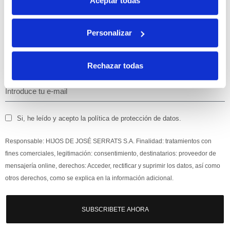
Aceptar todas
Personalizar
Apúntate
a nuestra newsletter para recibir nuestras
ofertas
y
disfruta de
un 10% de descuento
en tu primera compra.
Rechazar todas
Si, he leído y acepto la política de protección de datos.
Responsable: HIJOS DE JOSÉ SERRATS S.A. Finalidad: tratamientos con
fines comerciales, legitimación: consentimiento, destinatarios: proveedor de
mensajería online, derechos: Acceder, rectificar y suprimir los datos, así como
otros derechos, como se explica en la información adicional.
SUBSCRIBETE AHORA