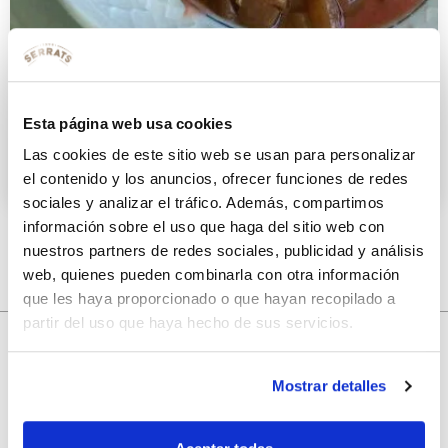
Ensalada sobre lecho de Tomate y
melocoton
Esta página web usa cookies
Las cookies de este sitio web se usan para personalizar
4 OCTUBRE 2012
el contenido y los anuncios, ofrecer funciones de redes
sociales y analizar el tráfico. Además, compartimos
información sobre el uso que haga del sitio web con
nuestros partners de redes sociales, publicidad y análisis
web, quienes pueden combinarla con otra información
que les haya proporcionado o que hayan recopilado a
partir del uso que haya hecho de sus servicios.
10% de descuento
Mostrar detalles
con tu primera compra.