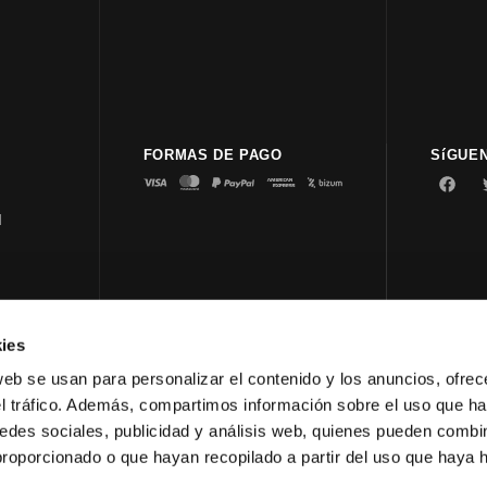
FORMAS DE PAGO
SíGUE
d
ies
© 2023 
web se usan para personalizar el contenido y los anuncios, ofrec
el tráfico. Además, compartimos información sobre el uso que ha
edes sociales, publicidad y análisis web, quienes pueden combin
proporcionado o que hayan recopilado a partir del uso que haya