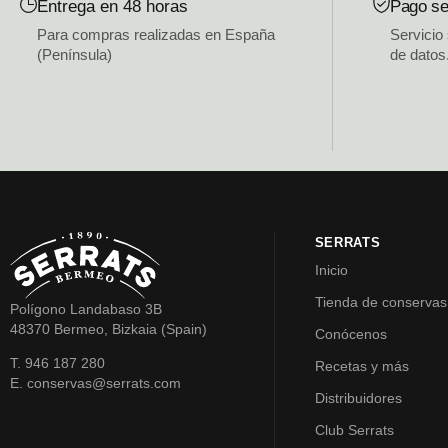
Entrega en 48 horas
Pago se
Para compras realizadas en España
Servicio
(Península)
de datos
SERRATS
Inicio
Tienda de conservas
Polígono Landabaso 3B
48370 Bermeo, Bizkaia (Spain)
Conócenos
T. 946 187 280
Recetas y más
E. conservas@serrats.com
Distribuidores
Club Serrats