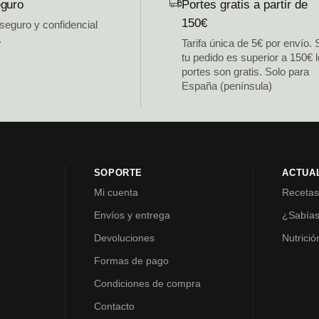
guro
Portes gratis a partir de
150€
 seguro y confidencial
.
Tarifa única de 5€ por envío. 
tu pedido es superior a 150€ 
portes son gratis. Solo para
España (península)
SOPORTE
ACTUA
Mi cuenta
Receta
Envíos y entrega
¿Sabía
Devoluciones
Nutrició
Formas de pago
Condiciones de compra
Contacto