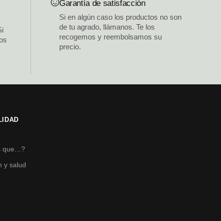
Garantía de satisfacción
Si en algún caso los productos no son
de tu agrado, llámanos. Te los
Si
recogemos y reembolsamos su
los
precio.
LIDAD
s
s que…?
n y salud