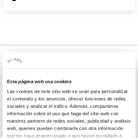
10% de descuento
Esta página web usa cookies
con tu primera compra.
Las cookies de este sitio web se usan para personalizar
el contenido y los anuncios, ofrecer funciones de redes
sociales y analizar el tráfico. Además, compartimos
Apúntate
a nuestra newsletter para recibir nuestras
ofertas
y
información sobre el uso que haga del sitio web con
disfruta de
un 10% de descuento
en tu primera compra.
nuestros partners de redes sociales, publicidad y análisis
web, quienes pueden combinarla con otra información
que les haya proporcionado o que hayan recopilado a