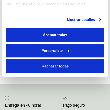
partir del uso que haya hecho de sus servicios.
Si, he leído y acepto la política de protección de datos.
Mostrar detalles
Responsable: HIJOS DE JOSÉ SERRATS S.A. Finalidad: tratamientos con
fines comerciales, legitimación: consentimiento, destinatarios: proveedor de
Aceptar todas
mensajería online, derechos: Acceder, rectificar y suprimir los datos, así como
otros derechos, como se explica en la información adicional.
Personalizar
SUBSCRIBETE AHORA
Rechazar todas
Entrega en 48 horas
Pago seguro