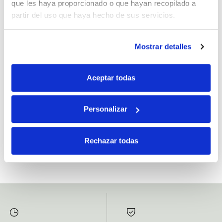
que les haya proporcionado o que hayan recopilado a
partir del uso que haya hecho de sus servicios.
Mostrar detalles
Si, he leído y acepto la política de protección de datos.
Responsable: HIJOS DE JOSÉ SERRATS S.A. Finalidad: tratamientos con
Aceptar todas
fines comerciales, legitimación: consentimiento, destinatarios: proveedor de
mensajería online, derechos: Acceder, rectificar y suprimir los datos, así como
otros derechos, como se explica en la información adicional.
Personalizar
SUBSCRIBETE AHORA
Rechazar todas