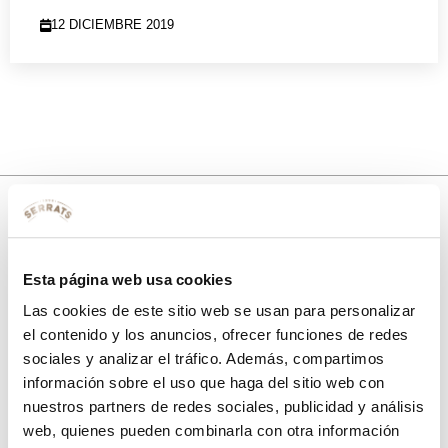
12 DICIEMBRE 2019
10% de descuento
Esta página web usa cookies
con tu primera compra.
Las cookies de este sitio web se usan para personalizar
el contenido y los anuncios, ofrecer funciones de redes
sociales y analizar el tráfico. Además, compartimos
Apúntate
a nuestra newsletter para recibir nuestras
ofertas
y
información sobre el uso que haga del sitio web con
disfruta de
un 10% de descuento
en tu primera compra.
nuestros partners de redes sociales, publicidad y análisis
web, quienes pueden combinarla con otra información