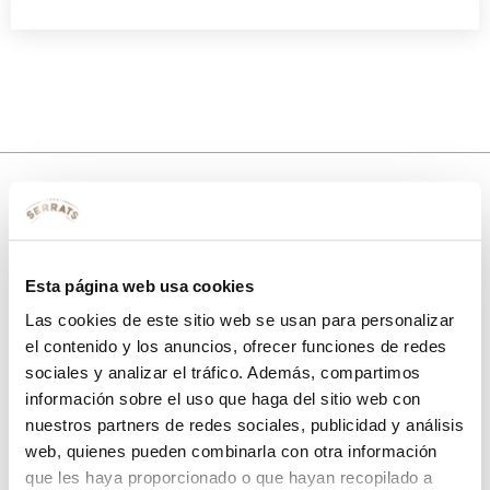
10% de descuento
con tu primera compra.
Esta página web usa cookies
Las cookies de este sitio web se usan para personalizar
el contenido y los anuncios, ofrecer funciones de redes
sociales y analizar el tráfico. Además, compartimos
Apúntate
a nuestra newsletter para recibir nuestras
ofertas
y
disfruta de
un 10% de descuento
en tu primera compra.
información sobre el uso que haga del sitio web con
nuestros partners de redes sociales, publicidad y análisis
web, quienes pueden combinarla con otra información
que les haya proporcionado o que hayan recopilado a