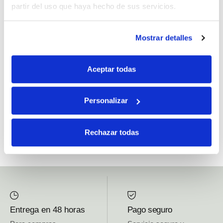
partir del uso que haya hecho de sus servicios.
Si, he leído y acepto la política de protección de datos.
Mostrar detalles
Responsable: HIJOS DE JOSÉ SERRATS S.A. Finalidad: tratamientos con
fines comerciales, legitimación: consentimiento, destinatarios: proveedor de
Aceptar todas
mensajería online, derechos: Acceder, rectificar y suprimir los datos, así como
otros derechos, como se explica en la información adicional.
Personalizar
SUBSCRIBETE AHORA
Rechazar todas
Entrega en 48 horas
Pago seguro