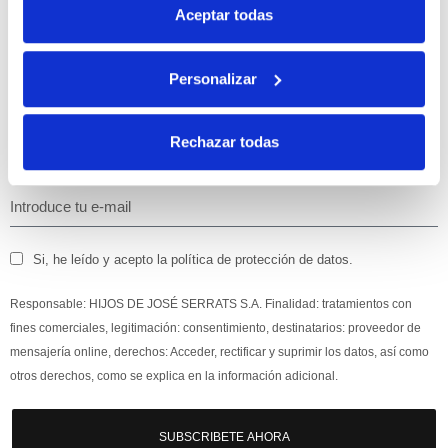
con tu primera compra.
Aceptar todas
Personalizar
Apúntate
a nuestra newsletter para recibir nuestras
ofertas
y
disfruta de
un 10% de descuento
en tu primera compra.
Rechazar todas
Si, he leído y acepto la política de protección de datos.
Responsable: HIJOS DE JOSÉ SERRATS S.A. Finalidad: tratamientos con
fines comerciales, legitimación: consentimiento, destinatarios: proveedor de
mensajería online, derechos: Acceder, rectificar y suprimir los datos, así como
otros derechos, como se explica en la información adicional.
SUBSCRIBETE AHORA