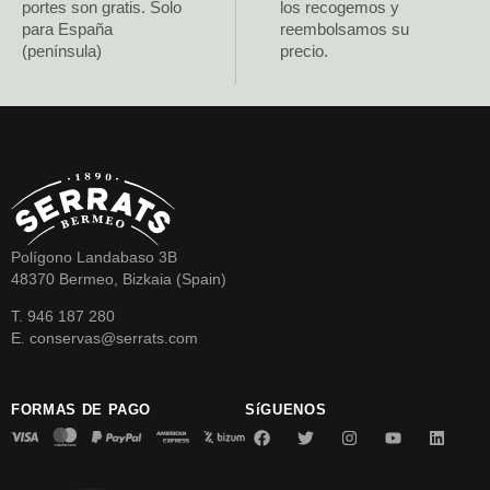
portes son gratis. Solo
los recogemos y
para España
reembolsamos su
(península)
precio.
Polígono Landabaso 3B
48370 Bermeo, Bizkaia (Spain)
T. 946 187 280
E. conservas@serrats.com
FORMAS DE PAGO
SíGUENOS