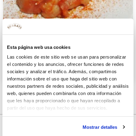
Torrijas de tomate con anchoa,
polvo de queso helado, albahaca y
Esta página web usa cookies
caviar de tomate
Las cookies de este sitio web se usan para personalizar
el contenido y los anuncios, ofrecer funciones de redes
14 ABRIL 2014
sociales y analizar el tráfico. Además, compartimos
información sobre el uso que haga del sitio web con
nuestros partners de redes sociales, publicidad y análisis
web, quienes pueden combinarla con otra información
que les haya proporcionado o que hayan recopilado a
partir del uso que haya hecho de sus servicios.
Mostrar detalles