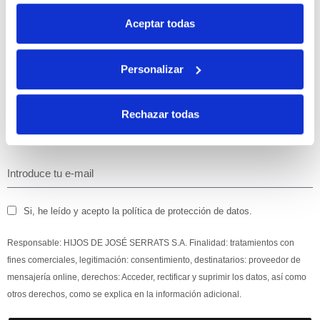
10% de descuento
Aceptar todas
con tu primera compra.
Personalizar
Apúntate
a nuestra newsletter para recibir nuestras
ofertas
y
disfruta de
un 10% de descuento
en tu primera compra.
Rechazar todas
Si, he leído y acepto la política de protección de datos.
Responsable: HIJOS DE JOSÉ SERRATS S.A. Finalidad: tratamientos con
fines comerciales, legitimación: consentimiento, destinatarios: proveedor de
mensajería online, derechos: Acceder, rectificar y suprimir los datos, así como
otros derechos, como se explica en la información adicional.