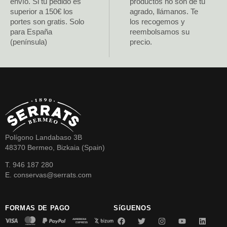
envío. Si tu pedido es
productos no son de tu
superior a 150€ los
agrado, llámanos. Te
portes son gratis. Solo
los recogemos y
para España
reembolsamos su
(península)
precio.
Polígono Landabaso 3B
48370 Bermeo, Bizkaia (Spain)
T. 946 187 280
E. conservas@serrats.com
FORMAS DE PAGO
SíGUENOS