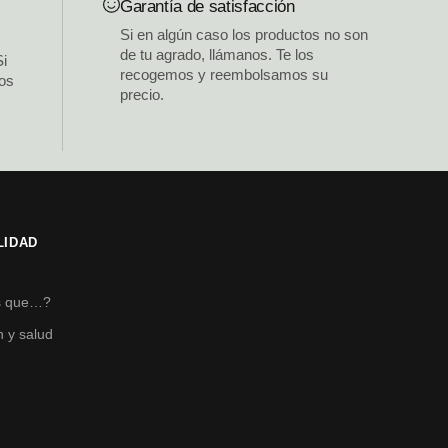
Garantía de satisfacción
Si en algún caso los productos no son
de tu agrado, llámanos. Te los
Si
recogemos y reembolsamos su
los
precio.
LIDAD
s
s que…?
n y salud