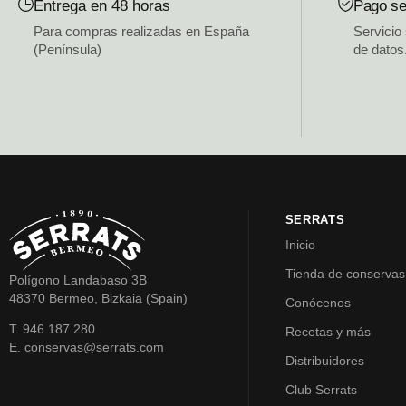
Entrega en 48 horas
Pago se
Para compras realizadas en España
Servicio
(Península)
de datos
SERRATS
Inicio
Tienda de conservas
Polígono Landabaso 3B
48370 Bermeo, Bizkaia (Spain)
Conócenos
T. 946 187 280
Recetas y más
E. conservas@serrats.com
Distribuidores
Club Serrats