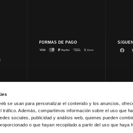
FORMAS DE PAGO
SíGUE
d
ies
© 2023 
web se usan para personalizar el contenido y los anuncios, ofrec
el tráfico. Además, compartimos información sobre el uso que ha
edes sociales, publicidad y análisis web, quienes pueden combin
proporcionado o que hayan recopilado a partir del uso que haya