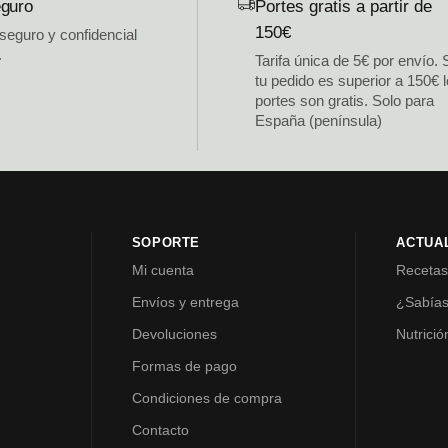
guro
Portes gratis a partir de
150€
 seguro y confidencial
.
Tarifa única de 5€ por envío. 
tu pedido es superior a 150€ 
portes son gratis. Solo para
España (península)
SOPORTE
ACTUA
Mi cuenta
Receta
Envíos y entrega
¿Sabía
Devoluciones
Nutrició
Formas de pago
Condiciones de compra
Contacto