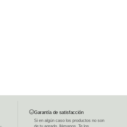
Garantía de satisfacción
Si en algún caso los productos no son
de tu agrado, llámanos. Te los