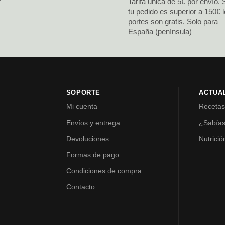
Tarifa única de 5€ por envío. 
tu pedido es superior a 150€ 
portes son gratis. Solo para
España (península)
SOPORTE
ACTUA
Mi cuenta
Receta
Envíos y entrega
¿Sabía
Devoluciones
Nutrició
Formas de pago
Condiciones de compra
Contacto