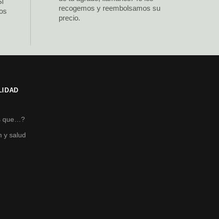
Si
recogemos y reembolsamos su
los
precio.
LIDAD
s
s que…?
n y salud