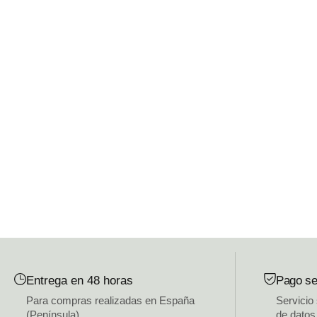
Entrega en 48 horas
Pago se
Para compras realizadas en España
Servicio
(Península)
de datos