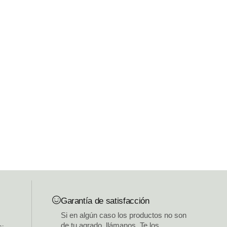
Garantía de satisfacción
Si en algún caso los productos no son
de tu agrado, llámanos. Te los