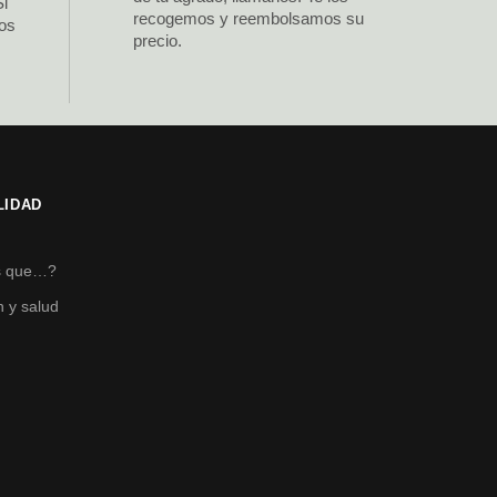
Si
recogemos y reembolsamos su
los
precio.
LIDAD
s
s que…?
n y salud