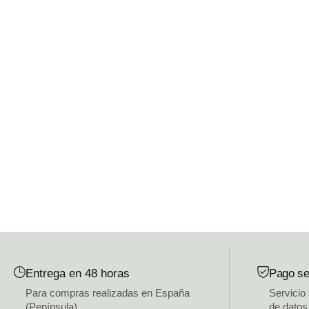
Entrega en 48 horas
Pago se
Para compras realizadas en España
Servicio
(Península)
de datos