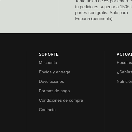
Tarifa única de 5€ por envío. 
tu pedido es superior a 150€ 
portes son gratis. Solo para
España (península)
SOPORTE
ACTUA
Mi cuenta
Receta
Envíos y entrega
¿Sabía
Devoluciones
Nutrició
Formas de pago
Condiciones de compra
Contacto