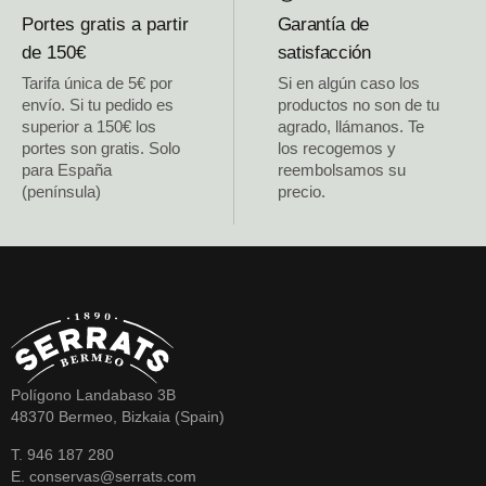
Portes gratis a partir
Garantía de
de 150€
satisfacción
Tarifa única de 5€ por
Si en algún caso los
envío. Si tu pedido es
productos no son de tu
superior a 150€ los
agrado, llámanos. Te
portes son gratis. Solo
los recogemos y
para España
reembolsamos su
(península)
precio.
Polígono Landabaso 3B
48370 Bermeo, Bizkaia (Spain)
T. 946 187 280
E. conservas@serrats.com