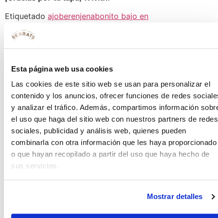
Etiquetado
ajo
berenjena
bonito bajo en
sal
caviar
cebolla
perejil
pimiento
rojo
sal
tapa
tostadas
tostas
Deja una respuesta
Esta página web usa cookies
Tu dirección de correo electrónico no será publicada.
Las cookies de este sitio web se usan para personalizar el
Los campos obligatorios están marcados con
*
contenido y los anuncios, ofrecer funciones de redes sociale
y analizar el tráfico. Además, compartimos información sobr
Comentario
*
el uso que haga del sitio web con nuestros partners de redes
sociales, publicidad y análisis web, quienes pueden
combinarla con otra información que les haya proporcionado
o que hayan recopilado a partir del uso que haya hecho de
sus servicios.
Mostrar detalles