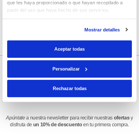
Guarda mi nombre, correo electrónico y web en este
que les haya proporcionado o que hayan recopilado a
navegador para la próxima vez que comente.
partir del uso que haya hecho de sus servicios.
Mostrar detalles
Aceptar todas
Personalizar
10% de descuento
Rechazar todas
con tu primera compra.
Apúntate
a nuestra newsletter para recibir nuestras
ofertas
y
disfruta de
un 10% de descuento
en tu primera compra.