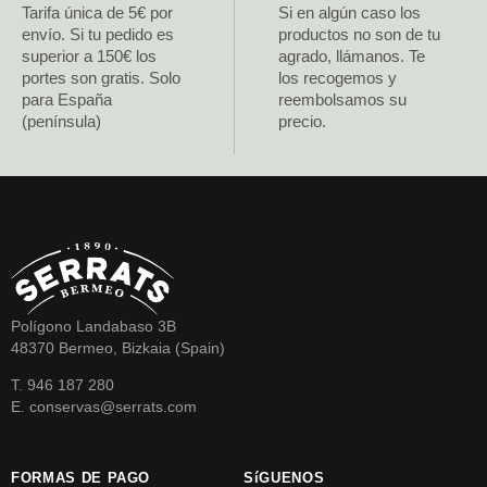
Tarifa única de 5€ por
Si en algún caso los
envío. Si tu pedido es
productos no son de tu
superior a 150€ los
agrado, llámanos. Te
portes son gratis. Solo
los recogemos y
para España
reembolsamos su
(península)
precio.
Polígono Landabaso 3B
48370 Bermeo, Bizkaia (Spain)
T. 946 187 280
E. conservas@serrats.com
FORMAS DE PAGO
SíGUENOS