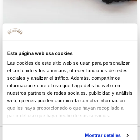
Ventresca de bonito del norte en
aceite de oliva Serrats, brioche de
Esta página web usa cookies
aceituna negra y verduras a la
Las cookies de este sitio web se usan para personalizar
llama
el contenido y los anuncios, ofrecer funciones de redes
sociales y analizar el tráfico. Además, compartimos
9 DICIEMBRE 2015
información sobre el uso que haga del sitio web con
nuestros partners de redes sociales, publicidad y análisis
web, quienes pueden combinarla con otra información
que les haya proporcionado o que hayan recopilado a
partir del uso que haya hecho de sus servicios.
Mostrar detalles