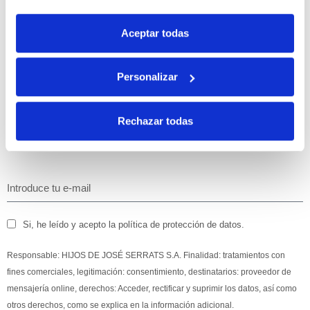
10% de descuento
Aceptar todas
con tu primera compra.
Personalizar
Apúntate
a nuestra newsletter para recibir nuestras
ofertas
y
Rechazar todas
disfruta de
un 10% de descuento
en tu primera compra.
Si, he leído y acepto la política de protección de datos.
Responsable: HIJOS DE JOSÉ SERRATS S.A. Finalidad: tratamientos con
fines comerciales, legitimación: consentimiento, destinatarios: proveedor de
mensajería online, derechos: Acceder, rectificar y suprimir los datos, así como
otros derechos, como se explica en la información adicional.