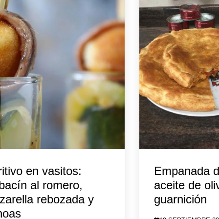
itivo en vasitos:
Empanada d
bacín al romero,
aceite de ol
arella rebozada y
guarnición
hoas