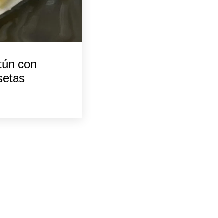
tún con
setas