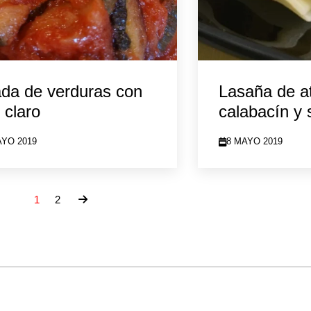
ada de verduras con
Lasaña de a
 claro
calabacín y 
AYO 2019
8 MAYO 2019
1
2