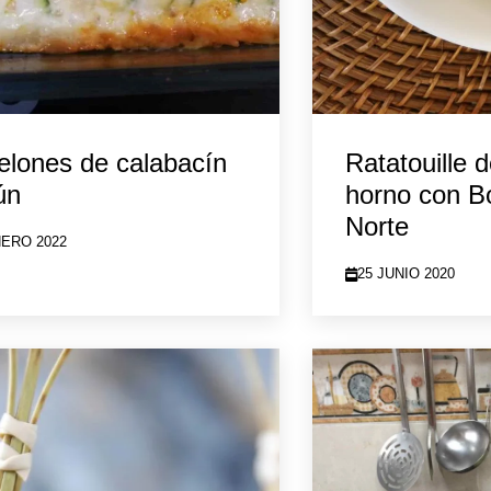
lones de calabacín
Ratatouille 
ún
horno con Bo
Norte
NERO 2022
25 JUNIO 2020