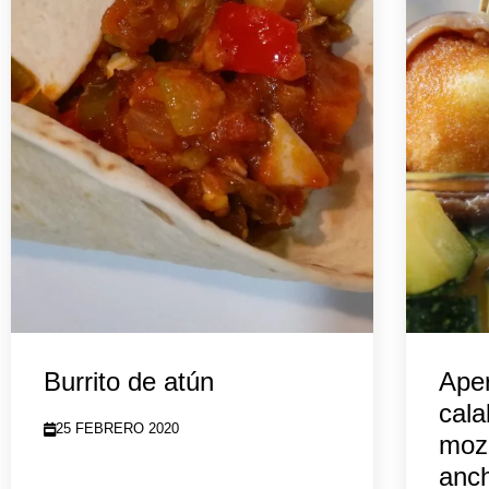
Burrito de atún
Aper
cala
25 FEBRERO 2020
mozz
anc