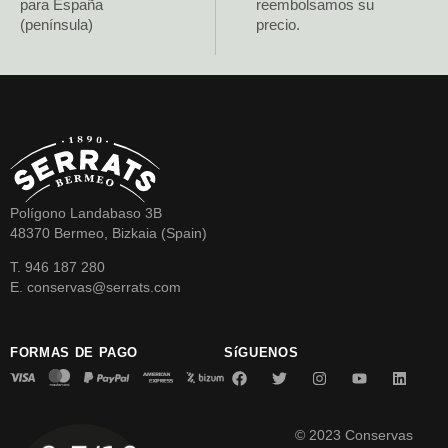
para España
reembolsamos su
(península)
precio.
Polígono Landabaso 3B
48370 Bermeo, Bizkaia (Spain)
T. 946 187 280
E. conservas@serrats.com
FORMAS DE PAGO
SíGUENOS
© 2023 Conservas