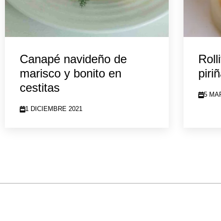
Canapé navideño de
Roll
marisco y bonito en
piri
cestitas
5 MA
1 DICIEMBRE 2021