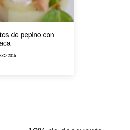
itos de pepino con
ñaca
RZO 2015