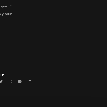
s que…?
n y salud
NOS