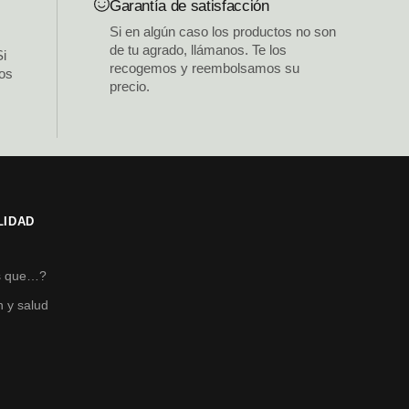
Garantía de satisfacción
Si en algún caso los productos no son
de tu agrado, llámanos. Te los
Si
recogemos y reembolsamos su
los
precio.
LIDAD
s
s que…?
n y salud