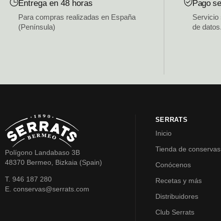
Entrega en 48 horas
Pago se
Para compras realizadas en España
Servicio
(Península)
de datos
SERRATS
Inicio
Tienda de conservas
Polígono Landabaso 3B
48370 Bermeo, Bizkaia (Spain)
Conócenos
T. 946 187 280
Recetas y más
E. conservas@serrats.com
Distribuidores
Club Serrats