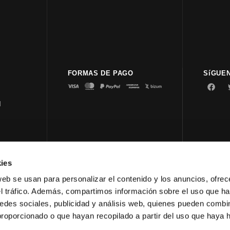
FORMAS DE PAGO
SíGUE
d
ies
© 2023 
web se usan para personalizar el contenido y los anuncios, ofrec
el tráfico. Además, compartimos información sobre el uso que ha
edes sociales, publicidad y análisis web, quienes pueden combin
proporcionado o que hayan recopilado a partir del uso que haya