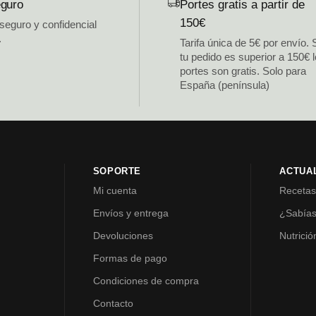
guro
Portes gratis a partir de
150€
 seguro y confidencial
.
Tarifa única de 5€ por envío. 
tu pedido es superior a 150€ 
portes son gratis. Solo para
España (península)
SOPORTE
ACTUA
Mi cuenta
Receta
Envíos y entrega
¿Sabía
Devoluciones
Nutrició
Formas de pago
Condiciones de compra
Contacto