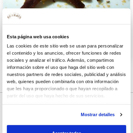
Bonito del norte con espuma de
piquillos sobre pan de jengibre
Esta página web usa cookies
Las cookies de este sitio web se usan para personalizar
26 NOVIEMBRE 2009
el contenido y los anuncios, ofrecer funciones de redes
sociales y analizar el tráfico. Además, compartimos
información sobre el uso que haga del sitio web con
nuestros partners de redes sociales, publicidad y análisis
web, quienes pueden combinarla con otra información
que les haya proporcionado o que hayan recopilado a
partir del uso que haya hecho de sus servicios.
10% de descuento
Mostrar detalles
con tu primera compra.