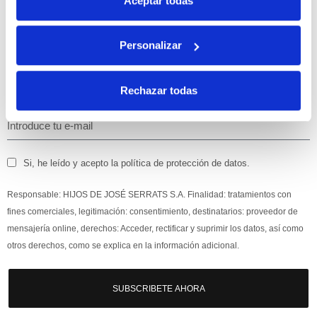
Aceptar todas
Personalizar
Apúntate
a nuestra newsletter para recibir nuestras
ofertas
y
disfruta de
un 10% de descuento
en tu primera compra.
Rechazar todas
Si, he leído y acepto la política de protección de datos.
Responsable: HIJOS DE JOSÉ SERRATS S.A. Finalidad: tratamientos con
fines comerciales, legitimación: consentimiento, destinatarios: proveedor de
mensajería online, derechos: Acceder, rectificar y suprimir los datos, así como
otros derechos, como se explica en la información adicional.
SUBSCRIBETE AHORA