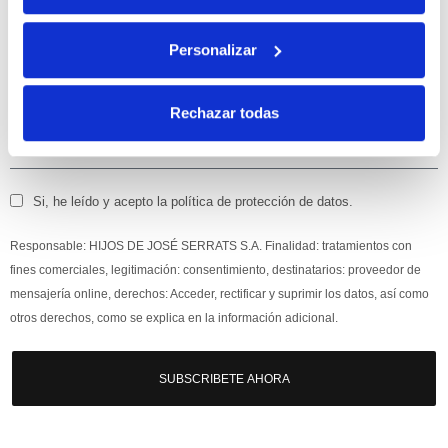
Apúntate
a nuestra newsletter para recibir nuestras
ofertas
y
Personalizar
disfruta de
un 10% de descuento
en tu primera compra.
Rechazar todas
Si, he leído y acepto la política de protección de datos.
Responsable: HIJOS DE JOSÉ SERRATS S.A. Finalidad: tratamientos con
fines comerciales, legitimación: consentimiento, destinatarios: proveedor de
mensajería online, derechos: Acceder, rectificar y suprimir los datos, así como
otros derechos, como se explica en la información adicional.
SUBSCRIBETE AHORA