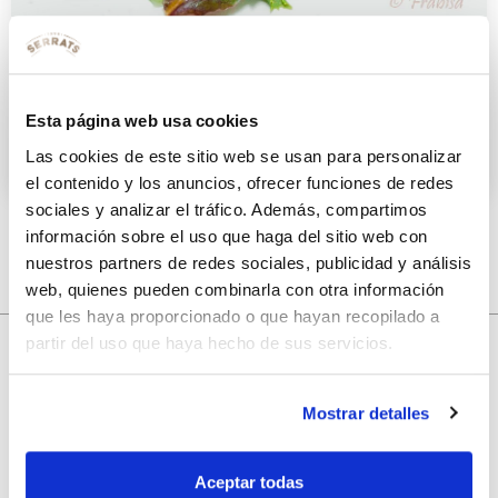
Papaya y anchoas en crujiente
sobre brotes variados
Esta página web usa cookies
3 ABRIL 2012
Las cookies de este sitio web se usan para personalizar
el contenido y los anuncios, ofrecer funciones de redes
sociales y analizar el tráfico. Además, compartimos
información sobre el uso que haga del sitio web con
nuestros partners de redes sociales, publicidad y análisis
web, quienes pueden combinarla con otra información
que les haya proporcionado o que hayan recopilado a
partir del uso que haya hecho de sus servicios.
10% de descuento
Mostrar detalles
con tu primera compra.
Aceptar todas