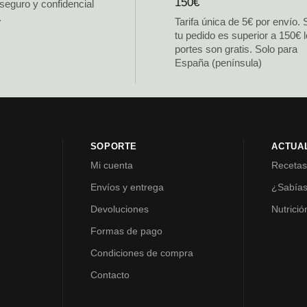
150€
 seguro y confidencial
.
Tarifa única de 5€ por envío. 
tu pedido es superior a 150€ 
portes son gratis. Solo para
España (península)
SOPORTE
ACTUA
Mi cuenta
Receta
Envíos y entrega
¿Sabía
Devoluciones
Nutrició
Formas de pago
Condiciones de compra
Contacto