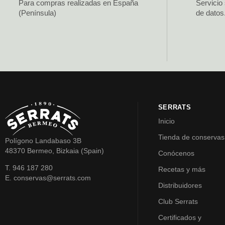
Para compras realizadas en España
Servicio
(Península)
de datos
SERRATS
Inicio
Tienda de conservas
Polígono Landabaso 3B
48370 Bermeo, Bizkaia (Spain)
Conócenos
T. 946 187 280
Recetas y más
E. conservas@serrats.com
Distribuidores
Club Serrats
Certificados y