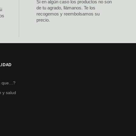
Si en algún caso los productos no son
de tu agrado, llámanos. Te los
Si
recogemos y reembolsamos su
los
precio.
LIDAD
s
s que…?
n y salud