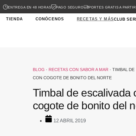
ENTREGA EN 48 HORAS
PAGO SEGURO
PORTES GRATIS A PARTIR
TIENDA
CONÓCENOS
RECETAS Y MÁS
CLUB SER
BLOG
·
RECETAS CON SABOR A MAR
·
TIMBAL DE
CON COGOTE DE BONITO DEL NORTE
Timbal de escalivada 
cogote de bonito del n
12 ABRIL 2019