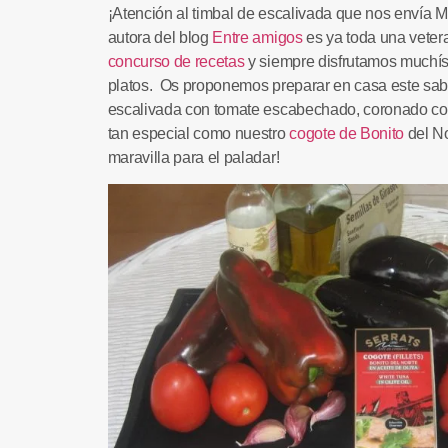
¡Atención al
timbal de escalivada
que nos envía
M
autora del blog
Entre amigos
es ya toda una veter
concurso de recetas
y siempre disfrutamos muchí
platos. Os proponemos preparar en casa este sab
escalivada con tomate escabechado, coronado co
tan especial como nuestro
cogote de Bonito
del No
maravilla para el paladar!