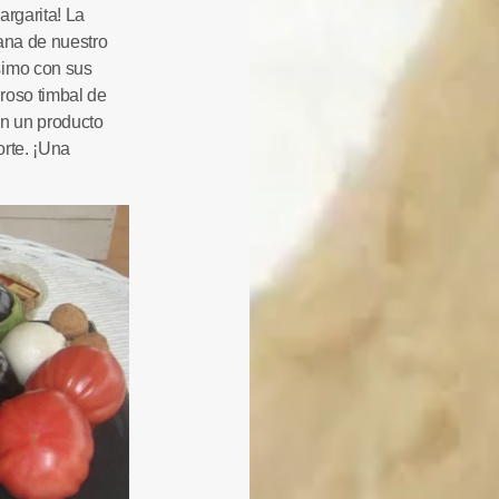
argarita
! La
ana de nuestro
simo con sus
roso timbal de
n un producto
rte
. ¡Una