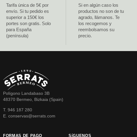
Tarifa única de 5€ por
Si en algún caso los
envío. Si tu pedido es
productos no son de tu
superior a 150€ los
agrado, llámanos. Te
portes son gratis. Solo
los recogemos y
para España
reembolsamos su
(península)
precio.
Polígono Landabaso 3B
48370 Bermeo, Bizkaia (Spain)
T. 946 187 280
E. conservas@serrats.com
FORMAS DE PAGO
SíGUENOS