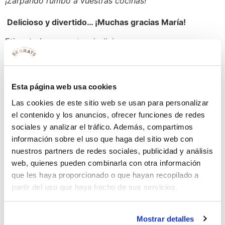
¡Zarpando rumbo a vuestras cocinas!
Delicioso y divertido… ¡Muchas gracias María!
Etiquetado
aguacate
cebolla
huevo
cocido
panecillos
salsa de tomate
tinta de calamar
vino
blanco
Deja una respuesta
Esta página web usa cookies
Las cookies de este sitio web se usan para personalizar
Tu dirección de correo electrónico no será publicada.
el contenido y los anuncios, ofrecer funciones de redes
Los campos obligatorios están marcados con
*
sociales y analizar el tráfico. Además, compartimos
información sobre el uso que haga del sitio web con
Comentario
*
nuestros partners de redes sociales, publicidad y análisis
web, quienes pueden combinarla con otra información
que les haya proporcionado o que hayan recopilado a
partir del uso que haya hecho de sus servicios.
Mostrar detalles