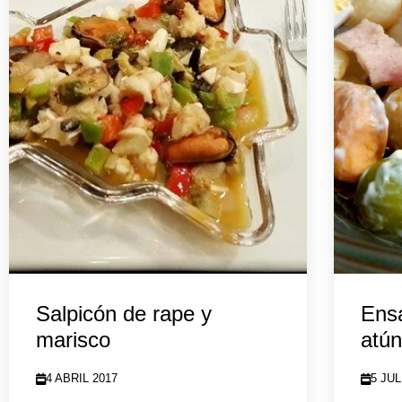
Salpicón de rape y
Ensa
marisco
atún
4 ABRIL 2017
5 JUL