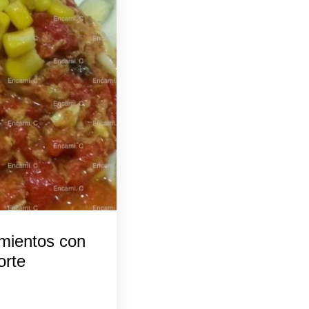
imientos con
orte
5