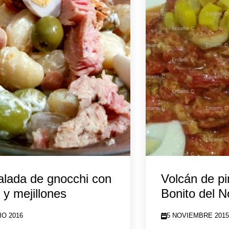
lada de gnocchi con
Volcán de p
 y mejillones
Bonito del N
IO 2016
5 NOVIEMBRE 201