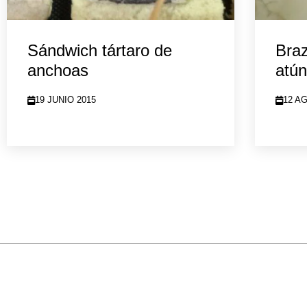
Sándwich tártaro de
Braz
anchoas
atún
19 JUNIO 2015
12 A