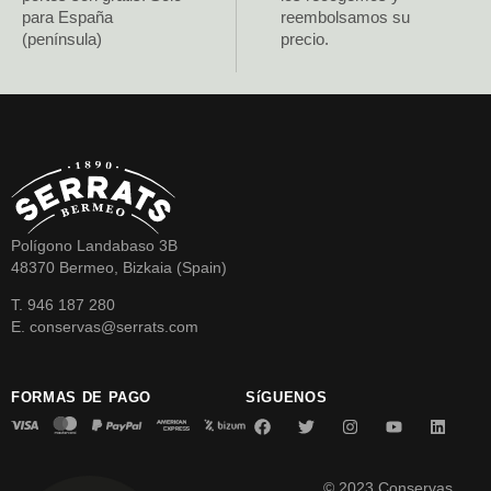
para España
reembolsamos su
(península)
precio.
Polígono Landabaso 3B
48370 Bermeo, Bizkaia (Spain)
T. 946 187 280
E. conservas@serrats.com
FORMAS DE PAGO
SíGUENOS
© 2023 Conservas