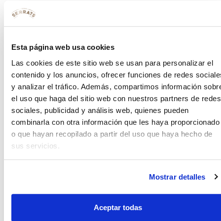
Responder
4 febrero 2011 a las 11:01
Conservas Serrats
dice:
Esta página web usa cookies
Las cookies de este sitio web se usan para personalizar el
Ya nos contarás qué tal te han salido Piqui! :-)
contenido y los anuncios, ofrecer funciones de redes sociale
y analizar el tráfico. Además, compartimos información sobr
Responder
el uso que haga del sitio web con nuestros partners de redes
sociales, publicidad y análisis web, quienes pueden
combinarla con otra información que les haya proporcionado
11 marzo 2011 a las 0:55
ALIMENTA
dice:
o que hayan recopilado a partir del uso que haya hecho de
sus servicios.
Enhorabuena!!!
La verdad que es súper original!! Hummm…
Mostrar detalles
Responder
Deja una respuesta
Aceptar todas