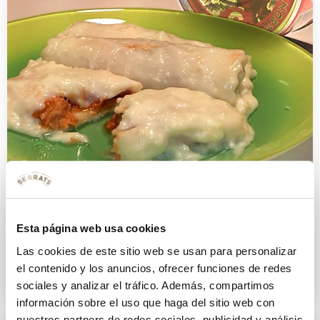
Esta página web usa cookies
Canelones de atún claro Serrats
Las cookies de este sitio web se usan para personalizar
30 ABRIL 2013
el contenido y los anuncios, ofrecer funciones de redes
sociales y analizar el tráfico. Además, compartimos
información sobre el uso que haga del sitio web con
nuestros partners de redes sociales, publicidad y análisis