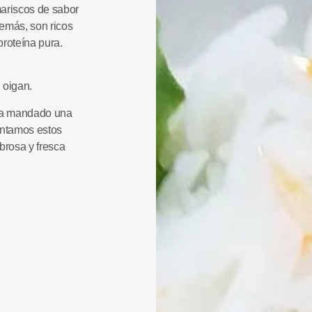
ariscos
de sabor
emás, son ricos
proteína pura
.
 oigan.
 ha mandado una
untamos estos
brosa y fresca