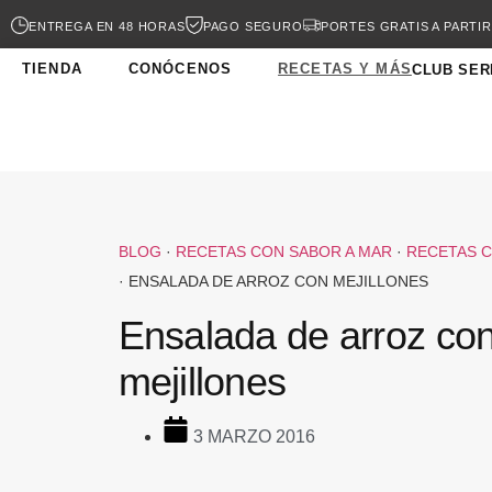
ENTREGA EN 48 HORAS
PAGO SEGURO
PORTES GRATIS A PARTIR
TIENDA
CONÓCENOS
RECETAS Y MÁS
CLUB SER
BLOG
·
RECETAS CON SABOR A MAR
·
RECETAS C
·
ENSALADA DE ARROZ CON MEJILLONES
Ensalada de arroz co
mejillones
3 MARZO 2016