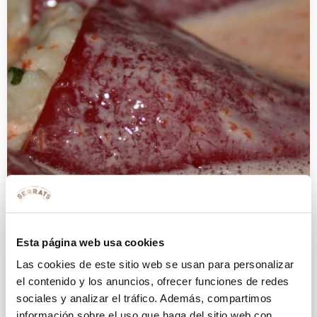
Esta página web usa cookies
Las cookies de este sitio web se usan para personalizar
Pimientos del piquillo rellenos de
el contenido y los anuncios, ofrecer funciones de redes
bonito y langostinos
sociales y analizar el tráfico. Además, compartimos
información sobre el uso que haga del sitio web con