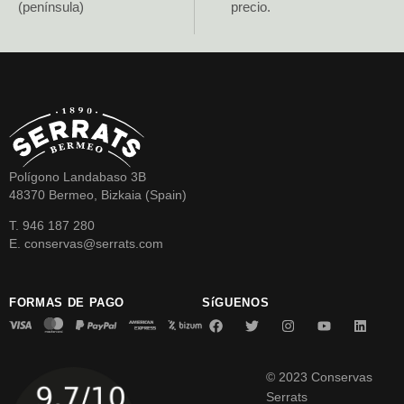
(península)
precio.
Polígono Landabaso 3B
48370 Bermeo, Bizkaia (Spain)
T. 946 187 280
E. conservas@serrats.com
FORMAS DE PAGO
SíGUENOS
© 2023 Conservas
Serrats