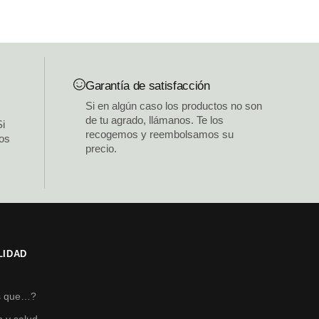
Garantía de satisfacción
Si en algún caso los productos no son
de tu agrado, llámanos. Te los
Si
recogemos y reembolsamos su
los
precio.
LIDAD
s
s que…?