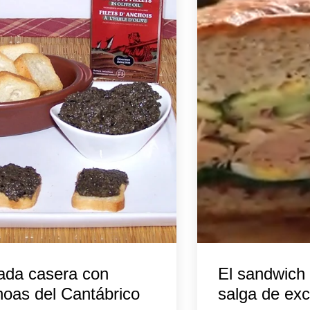
ada casera con
El sandwich 
oas del Cantábrico
salga de exc