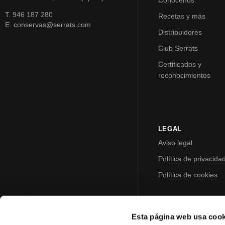
Conócenos
T. 946 187 280
Recetas y más
E. conservas@serrats.com
Distribuidores
Club Serrats
Certificados y
reconocimientos
LEGAL
Aviso legal
Política de privacida
Política de cookies
Esta página web usa cook