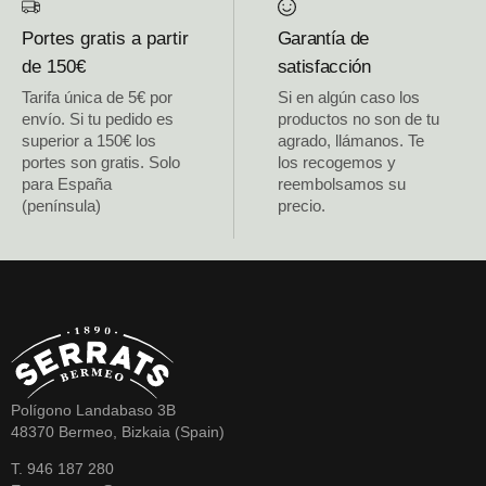
Portes gratis a partir
Garantía de
de 150€
satisfacción
Tarifa única de 5€ por
Si en algún caso los
envío. Si tu pedido es
productos no son de tu
superior a 150€ los
agrado, llámanos. Te
portes son gratis. Solo
los recogemos y
para España
reembolsamos su
(península)
precio.
Polígono Landabaso 3B
48370 Bermeo, Bizkaia (Spain)
T. 946 187 280